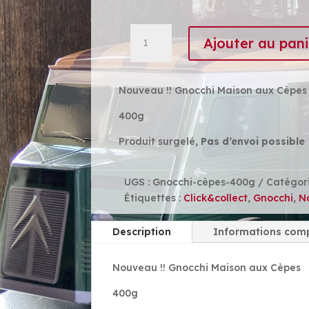
quantité
Ajouter au pani
de
Gnocchi
aux
Nouveau !! Gnocchi Maison aux Cèpes
Cèpes
400g
Produit surgelé,
Pas d’envoi possible
UGS :
Gnocchi-cèpes-400g
Catégori
Étiquettes :
Click&collect
,
Gnocchi
,
N
Description
Informations com
Nouveau !! Gnocchi Maison aux Cèpes
400g