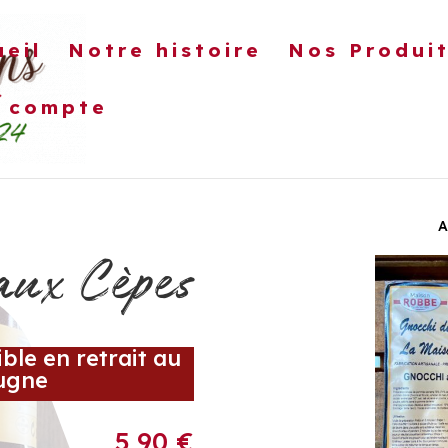
ueil
Notre histoire
Nos Produi
 compte
ÉPARÉS
TERRINES
FRUITS AU SIROP
CON
A
aux Cèpes
ble en retrait au
ugne
5,90
€