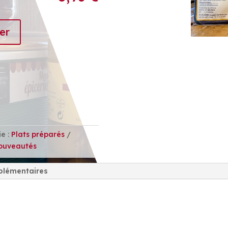
er
e :
Plats préparés
ouveautés
plémentaires