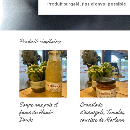
Produit surgelé,
Pas d'envoi possible
Produits similaires
Soupe aux pois et
Croustade
fumé du Haut-
d’escargots, Tomates,
Doubs
saucisse de Morteau