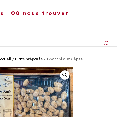
ts
Où nous trouver
FITURES
CHAMPIGNONS
ccueil
/
Plats préparés
/ Gnocchi aux Cèpes