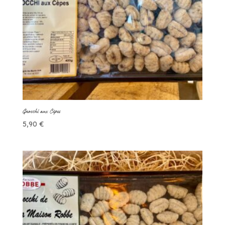
Gnocchi aux Cèpes
5,90
€