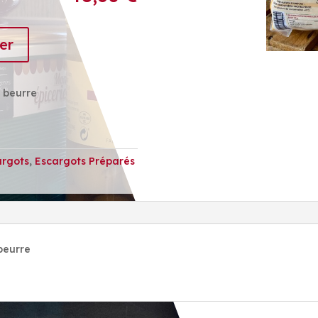
er
 beurre
argots
,
Escargots Préparés
beurre