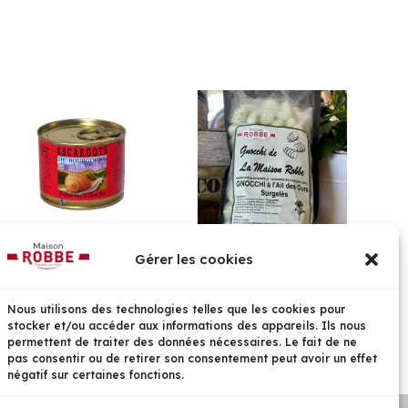
Escargots Petits Non
Gnocchi à l’ail des
Gérer les cookies
comptés
Ours
Nous utilisons des technologies telles que les cookies pour
7,85
€
–
31,35
€
5,10
€
stocker et/ou accéder aux informations des appareils. Ils nous
permettent de traiter des données nécessaires. Le fait de ne
pas consentir ou de retirer son consentement peut avoir un effet
négatif sur certaines fonctions.