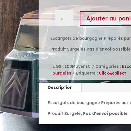
quantité
Ajouter au pani
de
100
Escargots
Escargots de bourgogne Préparés pur
Moyens
Produit Surgelés
Pas d’envoi possible
UGS :
100MoyensC
Catégories :
Esc
Surgelés
Étiquette :
Click&collect
Description
Escargots de bourgogne Préparés pur 
Produit Surgelé,
Pas d'envoi possible