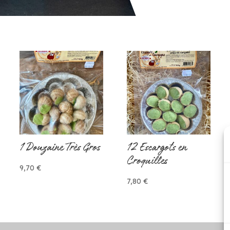
1 Douzaine Très Gros
12 Escargots en
Croquilles
9,70
€
7,80
€