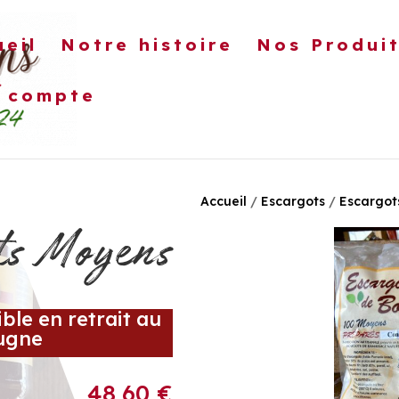
ueil
Notre histoire
Nos Produi
 compte
ÉPARÉS
TERRINES
FRUITS AU SIROP
CON
Accueil
/
Escargots
/
Escargot
ts Moyens
ble en retrait au
ugne
48,60
€