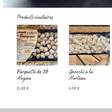
Produits similaires
Barquette de 36
Gnocchi à la
Moyens
Morteau
21,85
€
6,90
€